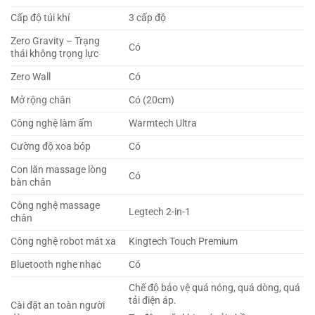
Cấp độ túi khí
3 cấp độ
Zero Gravity – Trạng
Có
thái không trọng lực
Zero Wall
Có
Mở rộng chân
Có (20cm)
Công nghệ làm ấm
Warmtech Ultra
Cường độ xoa bóp
Có
Con lăn massage lòng
Có
bàn chân
Công nghệ massage
Legtech 2-in-1
chân
Công nghệ robot mát xa
Kingtech Touch Premium
Bluetooth nghe nhạc
Có
Chế độ bảo vệ quá nóng, quá dòng, quá
tải điện áp.
Cài đặt an toàn người