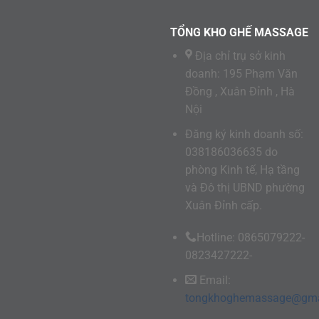
TỔNG KHO GHẾ MASSAGE
Địa chỉ trụ sở kinh
doanh: 195 Phạm Văn
Đồng , Xuân Đỉnh , Hà
Nội
Đăng ký kinh doanh số:
038186036635 do
phòng Kinh tế, Hạ tầng
và Đô thị UBND phường
Xuân Đỉnh cấp.
Hotline: 0865079222-
0823427222-
Email:
tongkhoghemassage@gma