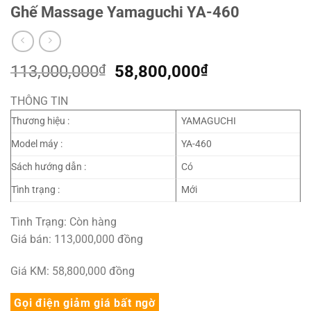
Ghế Massage Yamaguchi YA-460
Giá
Giá
113,000,000
₫
58,800,000
₫
gốc
hiện
THÔNG TIN
là:
tại
113,000,000₫.
là:
Thương hiệu :
YAMAGUCHI
58,800,000₫.
Model máy :
YA-460
Sách hướng dẫn :
Có
Tình trạng :
Mới
Tình Trạng:
Còn hàng
Giá bán: 113,000,000
đồng
Giá KM: 58,800,000
đồng
Gọi điện giảm giá bất ngờ