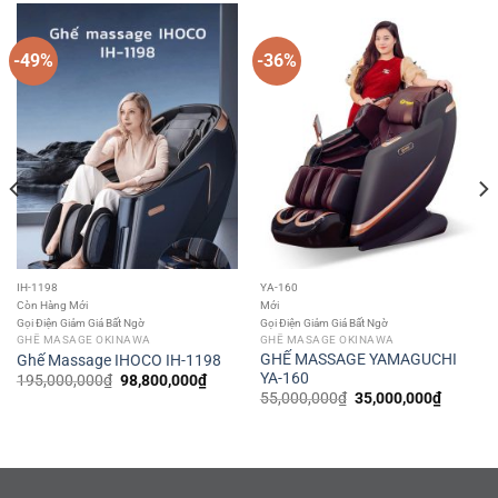
-49%
-36%
IH-1198
YA-160
Còn Hàng Mới
Mới
Gọi Điện Giảm Giá Bất Ngờ
Gọi Điện Giảm Giá Bất Ngờ
GHẾ MASAGE OKINAWA
GHẾ MASAGE OKINAWA
GHẾ MASSAGE YAMAGUCHI
Ghế Massage IHOCO IH-1198
YA-160
Giá
Giá
195,000,000
₫
98,800,000
₫
gốc
hiện
Giá
Giá
55,000,000
₫
35,000,000
₫
là:
tại
gốc
hiện
195,000,000₫.
là:
là:
tại
,000₫.
98,800,000₫.
55,000,000₫.
là:
35,000,