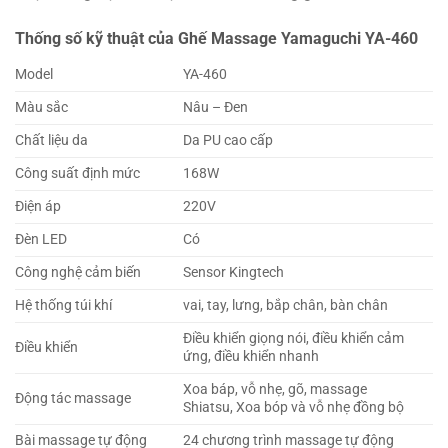
Thống số kỹ thuật của Ghế Massage Yamaguchi YA-460
Model
YA-460
Màu sắc
Nâu – Đen
Chất liệu da
Da PU cao cấp
Công suất định mức
168W
Điện áp
220V
Đèn LED
Có
Công nghệ cảm biến
Sensor Kingtech
Hệ thống túi khí
vai, tay, lưng, bắp chân, bàn chân
Điều khiển giọng nói, điều khiển cảm
Điều khiển
ứng, điều khiển nhanh
Xoa báp, vỗ nhẹ, gõ, massage
Động tác massage
Shiatsu, Xoa bóp và vỗ nhẹ đồng bộ
Bài massage tự động
24 chương trình massage tự động