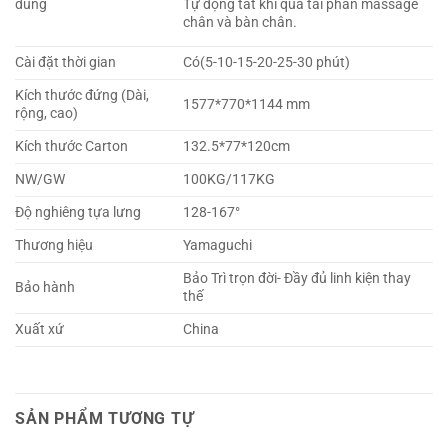
dùng
Tự động tắt khi quá tải phần massage
chân và bàn chân.
Cài đặt thời gian
Có(5-10-15-20-25-30 phút)
Kích thước đứng (Dài,
1577*770*1144 mm
rộng, cao)
Kích thước Carton
132.5*77*120cm
NW/GW
100KG/117KG
Độ nghiêng tựa lưng
128-167°
Thương hiệu
Yamaguchi
Bảo Trì trọn đời- Đầy đủ linh kiện thay
Bảo hành
thế
Xuất xứ
China
SẢN PHẨM TƯƠNG TỰ