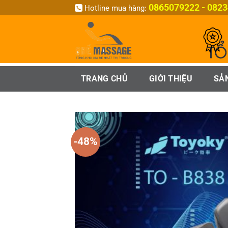
Bỏ
0865079222 - 082
Hotline mua hàng:
qua
nội
dung
TRANG CHỦ
GIỚI THIỆU
SẢ
-48%