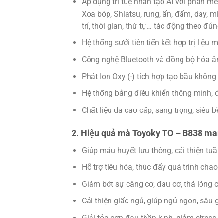
Áp dụng trí tuệ nhân tạo AI với phần 
Xoa bóp, Shiatsu, rung, ấn, đấm, day, m
trí, thời gian, thứ tự… tác động theo đ
Hệ thống sưởi tiên tiến kết hợp trị liệ
Công nghệ Bluetooth và đồng bộ hóa â
Phát Ion Oxy (-) tích hợp tạo bầu không
Hệ thống bảng điều khiển thông minh, đượ
Chất liệu da cao cấp, sang trọng, siêu b
2. Hiệu quả mà Toyoky TO – B838 man
Giúp máu huyết lưu thông, cải thiện tu
Hỗ trợ tiêu hóa, thúc đẩy quá trình cha
Giảm bớt sự căng cơ, đau cơ, thả lỏng c
Cải thiện giấc ngủ, giúp ngủ ngon, sâu 
Giải tỏa cơn đau thần kinh, giảm stress,