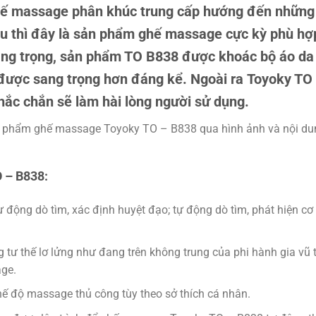
 massage phân khúc trung cấp hướng đến những k
u thì đây là sản phẩm ghế massage cực kỳ phù hợp
ang trọng, sản phẩm TO B838 được khoác bộ áo da
được sang trọng hơn đáng kể. Ngoài ra Toyoky TO
hắc chắn sẽ làm hài lòng người sử dụng.
n phẩm ghế massage Toyoky TO – B838 qua hình ảnh và nội du
O – B838:
 động dò tìm, xác định huyệt đạo; tự động dò tìm, phát hiện cơ
ư thế lơ lửng như đang trên không trung của phi hành gia vũ t
age.
ế độ massage thủ công tùy theo sở thích cá nhân.