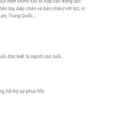
ực hiện chính xác tổ hợp các động tác:
, bàn tay, bắp chân và bàn chân)
với lực, vị
i Lan, Trung Quốc…
i, đặc biệt là người cao tuổi.
g, hỗ trợ sự phục hồi.