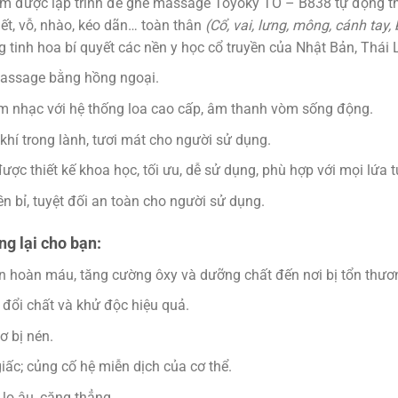
mềm được lập trình để ghế massage Toyoky TO – B838 tự động th
iết, vỗ, nhào, kéo dãn… toàn thân
(Cổ, vai, lưng, mông, cánh tay
úng tinh hoa bí quyết các nền y học cổ truyền của Nhật Bản, Thá
u massage bằng hồng ngoại.
m nhạc với hệ thống loa cao cấp, âm thanh vòm sống động.
 khí trong lành, tươi mát cho người sử dụng.
c thiết kế khoa học, tối ưu, dễ sử dụng, phù hợp với mọi lứa tuổ
ền bỉ, tuyệt đối an toàn cho người sử dụng.
g lại cho bạn:
ần hoàn máu, tăng cường ôxy và dưỡng chất đến nơi bị tổn thươn
o đổi chất và khử độc hiệu quả.
ơ bị nén.
giấc; củng cố hệ miễn dịch của cơ thể.
 lo âu, căng thẳng.