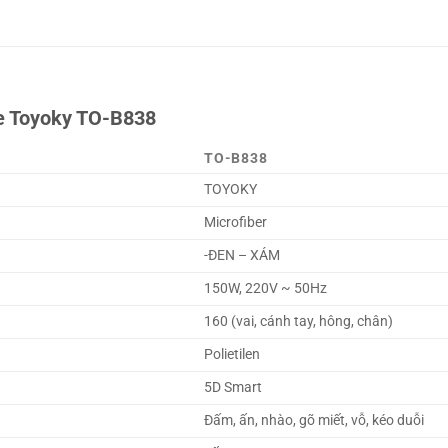
ge Toyoky TO-B838
TO-B838
TOYOKY
Microfiber
-ĐEN – XÁM
150W, 220V ~ 50Hz
160 (vai, cánh tay, hông, chân)
Polietilen
5D Smart
Đấm, ấn, nhào, gõ miết, vỗ, kéo duỗi