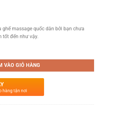
ệu ghế massage quốc dân bởi bạn chưa
 tốt đến như vậy.
 lượng
M VÀO GIỎ HÀNG
AY
o hàng tận nơi