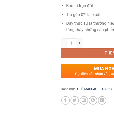
Bảo trì trọn đời
Trả góp 0% lãi xuất
Đây thực sự là thương hi
từng thấy những sản phẩm
Ghế Massage Toyoky TO B838 số
THÊ
MUA NG
Gọi điện xác nhận và gia
Danh mục:
GHẾ MASSAGE TOYOKY