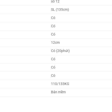
số 12
SL (135cm)
Có
Có
Có
12cm
Có (20phút)
Có
Có
Có
110/133KG
Bản mềm