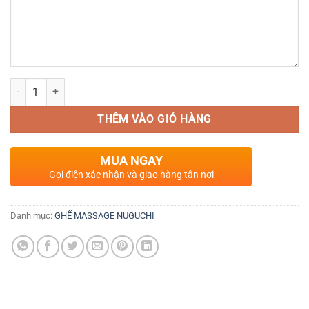
GHẾ MASSAGE FUSHIKIMA FS – 638 ( NEW 2025) số lượng
THÊM VÀO GIỎ HÀNG
MUA NGAY
Gọi điện xác nhận và giao hàng tận nơi
Danh mục:
GHẾ MASSAGE NUGUCHI