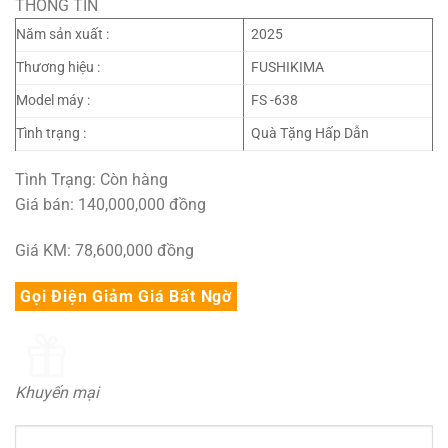
THÔNG TIN
là:
tại
140,000,000₫.
là:
Năm sản xuất :
2025
78,600,000₫.
Thương hiệu :
FUSHIKIMA
Model máy :
FS -638
Tình trạng :
Quà Tặng Hấp Dẫn
Tình Trạng:
Còn hàng
Giá bán: 140,000,000
đồng
Giá KM: 78,600,000
đồng
Gọi Điện Giảm Giá Bất Ngờ
Khuyến mại