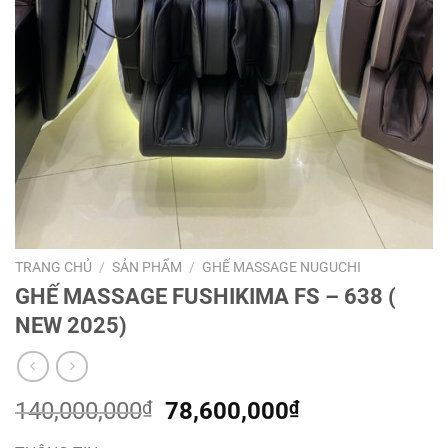
TRANG CHỦ
/
SẢN PHẨM
/
GHẾ MASSAGE NUGUCHI
GHẾ MASSAGE FUSHIKIMA FS – 638 (
NEW 2025)
Giá
Giá
140,000,000
₫
78,600,000
₫
gốc
hiện