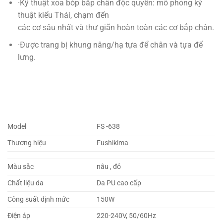
·Kỹ thuật xoa bóp bắp chân độc quyền: mô phỏng kỹ
thuật kiểu Thái, chạm đến
các cơ sâu nhất và thư giãn hoàn toàn các cơ bắp chân.
·Được trang bị khung nâng/hạ tựa để chân và tựa để
lưng.
Model
FS -638
Thương hiệu
Fushikima
Màu sắc
nâu , đỏ
Chất liệu da
Da PU cao cấp
Công suất định mức
150W
Điện áp
220-240V, 50/60Hz