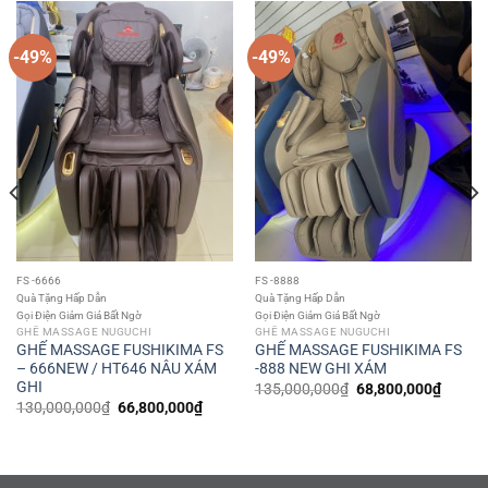
-49%
-49%
FS -6666
FS -8888
Quà Tặng Hấp Dẫn
Quà Tặng Hấp Dẫn
Gọi Điện Giảm Giá Bất Ngờ
Gọi Điện Giảm Giá Bất Ngờ
GHẾ MASSAGE NUGUCHI
GHẾ MASSAGE NUGUCHI
GHẾ MASSAGE FUSHIKIMA FS
GHẾ MASSAGE FUSHIKIMA FS
– 666NEW / HT646 NÂU XÁM
-888 NEW GHI XÁM
GHI
Giá
Giá
135,000,000
₫
68,800,000
₫
gốc
hiện
Giá
Giá
130,000,000
₫
66,800,000
₫
là:
tại
gốc
hiện
135,000,000₫.
là:
là:
tại
00,000₫.
68,800
130,000,000₫.
là:
66,800,000₫.