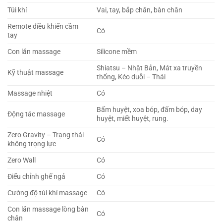
Túi khí
Vai, tay, bắp chân, bàn chân
Remote điều khiển cầm
Có
tay
Con lăn massage
Silicone mềm
Shiatsu – Nhật Bản, Mát xa truyền
Kỹ thuật massage
thống, Kéo duỗi – Thái
Massage nhiệt
Có
Bấm huyệt, xoa bóp, đấm bóp, day
Động tác massage
huyệt, miết huyệt, rung.
Zero Gravity – Trạng thái
Có
không trọng lực
Zero Wall
Có
Điểu chỉnh ghế ngả
Có
Cường độ túi khí massage
Có
Con lăn massage lòng bàn
Có
chân