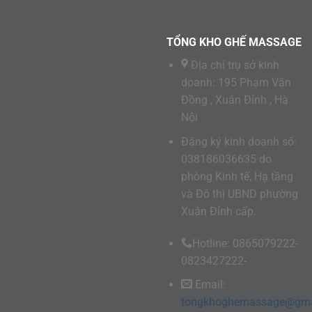
TỔNG KHO GHẾ MASSAGE
Địa chỉ trụ sở kinh
doanh: 195 Phạm Văn
Đồng , Xuân Đỉnh , Hà
Nội
Đăng ký kinh doanh số:
038186036635 do
phòng Kinh tế, Hạ tầng
và Đô thị UBND phường
Xuân Đỉnh cấp.
Hotline: 0865079222-
0823427222-
Email:
tongkhoghemassage@gma